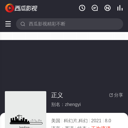






正义
分享

别名：zhengyi
美国
科幻片,科幻
2021
8.0