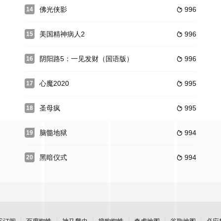
佛光侠影
996
14

美国精神病人2
996
15

阴阳路5：一见发财（国语版）
996
16

心魔2020
995
17

圣母疯
995
18

脑髓地狱
994
19

黑暗仪式
994
20
