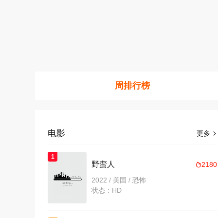
周排行榜
电影
更多

1
野蛮人
2180

2022 / 美国 / 恐怖
状态：HD