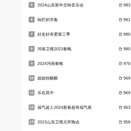
2024山东新年交响音乐会
983
5

灿烂的市集
981
6

好友好有爱第三季
980
7

河南卫视2023春晚
980
8

2024河南春晚
970
9

姐姐快醒醒
969
10

乐在其中
969
11

福气超人2024新春超有福气夜
963
12

2023山东卫视元宵晚会
958
13
