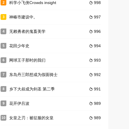
科学小飞侠Crowds insight
998
2

神椿市建设中。
997
3

无赖勇者的鬼畜美学
996
4

花田少年史
994
5

网球王子那时的我们
993
6

东岛丹三郎想成为假面骑士
992
7

乡下大叔成为剑圣 第二季
991
8

花开伊吕波
989
9

女皇之刃：被征服的女皇
989
10
