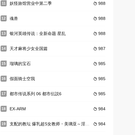
妖怪旅馆营业中第二季
988
11

魂兽
988
12

银河英雄传说：全新命题 星乱
988
13

天才麻将少女全国篇
987
14

瑠璃的宝石
985
15

假面骑士空我
985
16

都市传说系列 06 都市伝説6
985
17

EX-ARM
984
18

支配的教坛 爆乳超S女教师・美璃亚～淫虐斯巴达片段～ h_357acpdp1068
984
19
