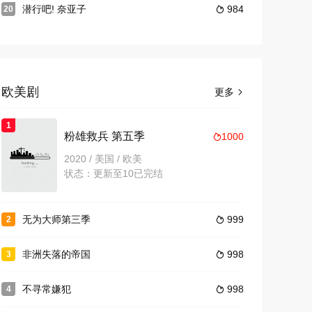
潜行吧! 奈亚子
984
20

欧美剧
更多

1
粉雄救兵 第五季
1000

2020 / 美国 / 欧美
状态：更新至10已完结
无为大师第三季
999
2

非洲失落的帝国
998
3

不寻常嫌犯
998
4
