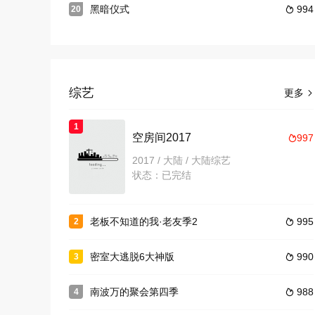
黑暗仪式
994
20

综艺
更多

1
空房间2017
997

2017 / 大陆 / 大陆综艺
状态：已完结
老板不知道的我·老友季2
995
2

密室大逃脱6大神版
990
3

南波万的聚会第四季
988
4
