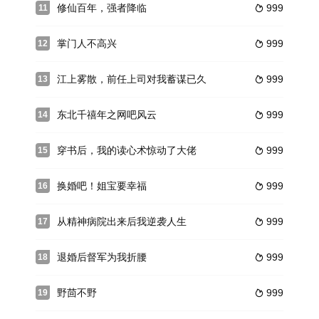
修仙百年，强者降临
999
11

掌门人不高兴
999
12

江上雾散，前任上司对我蓄谋已久
999
13

东北千禧年之网吧风云
999
14

穿书后，我的读心术惊动了大佬
999
15

换婚吧！姐宝要幸福
999
16

从精神病院出来后我逆袭人生
999
17

退婚后督军为我折腰
999
18

野茴不野
999
19
