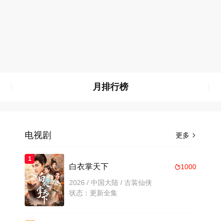
月排行榜
电视剧
更多

1
白衣掌天下
1000

2026 / 中国大陆 / 古装仙侠
状态：更新全集