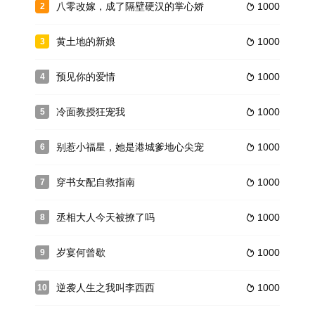
八零改嫁，成了隔壁硬汉的掌心娇
1000
2

黄土地的新娘
1000
3

预见你的爱情
1000
4

冷面教授狂宠我
1000
5

别惹小福星，她是港城爹地心尖宠
1000
6

穿书女配自救指南
1000
7

丞相大人今天被撩了吗
1000
8

岁宴何曾歇
1000
9

逆袭人生之我叫李西西
1000
10
