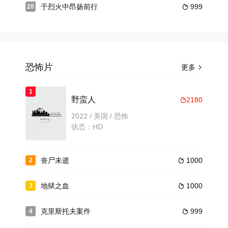
于烈火中昂扬前行
999
20

恐怖片
更多

1
野蛮人
2180

2022 / 美国 / 恐怖
状态：HD
丧尸未逝
1000
2

地狱之血
1000
3

克里斯托夫案件
999
4
