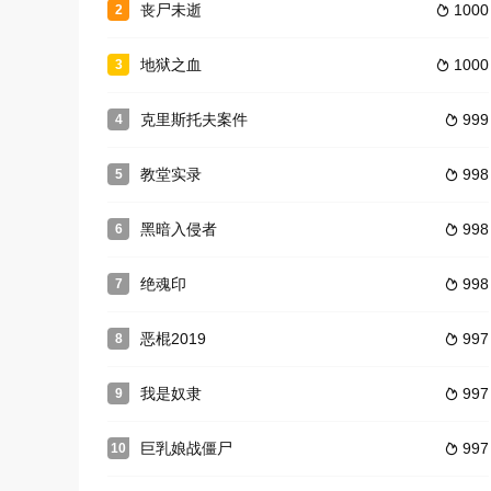
丧尸未逝
1000
2

地狱之血
1000
3

克里斯托夫案件
999
4

教堂实录
998
5

黑暗入侵者
998
6

绝魂印
998
7

恶棍2019
997
8

我是奴隶
997
9

巨乳娘战僵尸
997
10
