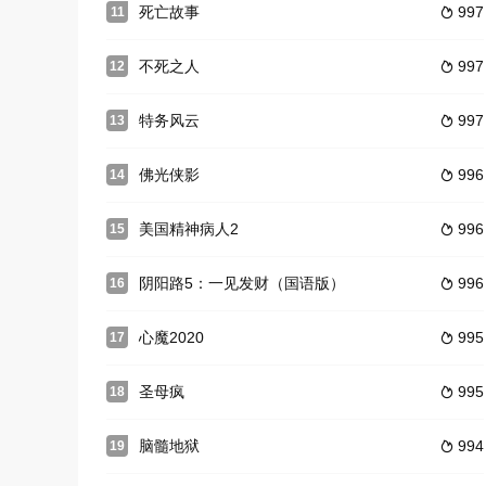
死亡故事
997
11

不死之人
997
12

特务风云
997
13

佛光侠影
996
14

美国精神病人2
996
15

阴阳路5：一见发财（国语版）
996
16

心魔2020
995
17

圣母疯
995
18

脑髓地狱
994
19
