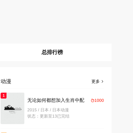
总排行榜
动漫
更多

1
无论如何都想加入生肖中配
1000

2015 / 日本 / 日本动漫
状态：更新至13已完结