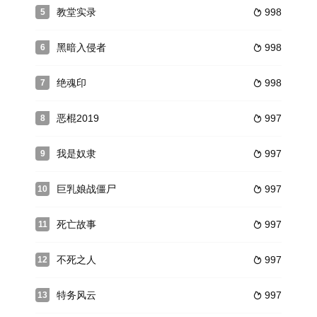
教堂实录
998
5

黑暗入侵者
998
6

绝魂印
998
7

恶棍2019
997
8

我是奴隶
997
9

巨乳娘战僵尸
997
10

死亡故事
997
11

不死之人
997
12

特务风云
997
13
