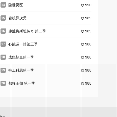
隐世灵医
990
14

宕机异次元
989
15

弗兰肯斯坦传奇 第二季
989
16

心跳漏一拍第三季
988
17

成瘾剂量第一季
988
18

特工科恩第一季
988
19

都铎王朝 第一季
988
20
