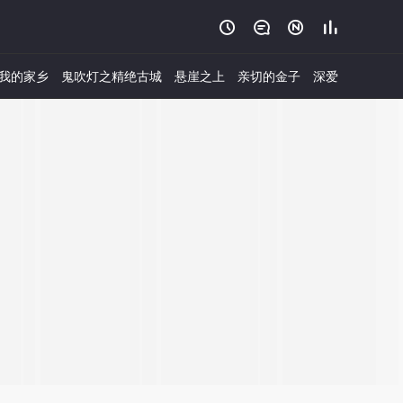




我的家乡
鬼吹灯之精绝古城
悬崖之上
亲切的金子
深爱