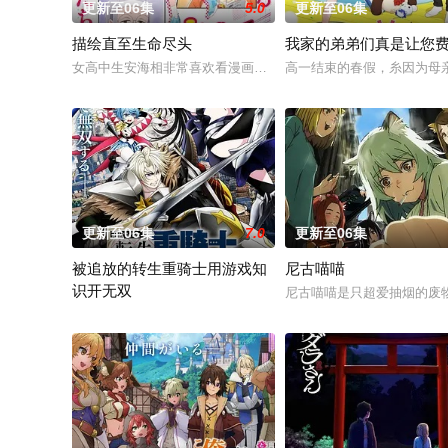
更新至06集
5.0
更新至06集
描绘直至生命尽头
我家的弟弟们真是让您
女高中生安海相非常喜欢看漫画，尤其是 ☆野0 的《机器太与
高一结束的春假，糸因为母
更新至06集
7.0
更新至06集
被追放的转生重骑士用游戏知
尼古喵喵
识开无双
尼古喵喵是只超爱抽烟的废
“重骑士”——那是一个以防御为主，吸引敌人攻击以保护队友的