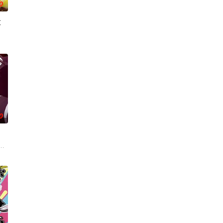
0
大
岛
力想与新家人打好关系，但长男·源的态度
能够共同生活的世界「人魔共荣圈」迈进。跨越种族之间的隔阂，携手走向繁荣
〝救国英雄〞的男人——迪亚斯。他所收到的唯一奖励就只有——广阔的领地。
0
，偶尔还会做出一些违法乱纪的事。幸好她
黒絵（クロエ）。不器用で人との交流を避けて生きてきた彼女は、とある出会
结晶释放出的神秘粒子“梅比乌斯之尘”的影响，一部分孩子获得了名为“拉姆斯
等级