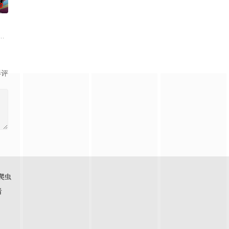
0
回到
触碰之物”。世代担任山神守护的三十
了乐团出道而突然集结的团员们！虽然每个人都拥有耀眼夺目的个性与实力，
艾福达尔从现代转生至异世界后，将人生的一切都花费在研究魔导上。当他了解
影评
爬虫
看