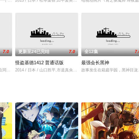
这里是一个没有犯罪，没有疾病，没有战争，没有所谓痛苦和怨恨的理想国度。一直
2015 / 日本 / 松本梨香,田中爱美,朝井彩加,牛山茂
电视动画片《青之驱魔师 终夜篇
Masters LOST ～追憶の水晶～）宣布改编为动画
7.0
更新至24已完结
7.0
全12集
7.
怪盗基德1412 普通话版
最强会长黑神
,山路和弘,小野大辅,岛崎信长,关智一,丰永利行,森川智之,高桥李依,关俊彦,武内骏辅
活在同一个屋檐下！东大应届入学的秀才粕壁隼，收到祖母的讣告后回到了阔别三
2014 / 日本 / 山口胜平,市道真央,宫野真守,喜多村英梨
故事发生在箱庭学园，黑神目泷