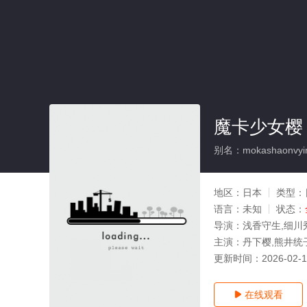
魔卡少女樱 
别名：mokashaonvying
地区：
日本
类型：
语言：
未知
状态：
导演：
浅香守生,细川
主演：
丹下樱,熊井统
更新时间：
2026-02-
在线观看
