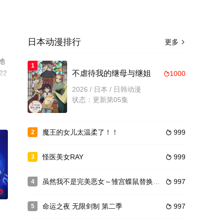
日本动漫排行
更多

池
1
22
不虐待我的继母与继姐
1000

2026 / 日本 / 日韩动漫
状态：更新第05集
魔王的女儿太温柔了！！
999
2

怪医美女RAY
999
3

虽然我不是完美恶女～雏宫蝶鼠替换传～
997
4

0
命运之夜 无限剑制 第二季
997
5
