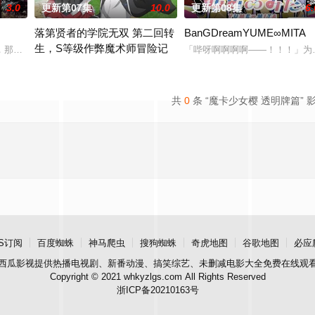
3.0
更新第07集
10.0
更新第08集
6.
落第贤者的学院无双 第二回转
BanGDreamYUME∞MITA
生，S等级作弊魔术师冒险记
边交给我，你们先走吧！」， 一个人殿后对抗敌人大军，就在他终于消灭敌人
那一片禁止入内的区域里，存在着被口口相传为“窥之生厄、亵之招祟”的“不可
「哔呀啊啊啊啊——！！！」为
由绝望中转生的最强贤者，到400年后的世界一展外挂威能！大贤者
共
0
条 “魔卡少女樱 透明牌篇” 
S订阅
百度蜘蛛
神马爬虫
搜狗蜘蛛
奇虎地图
谷歌地图
必应
西瓜影视
提供热播电视剧、新番动漫、搞笑综艺、未删减电影大全免费在线观
Copyright © 2021 whkyzlgs.com All Rights Reserved
浙ICP备20210163号