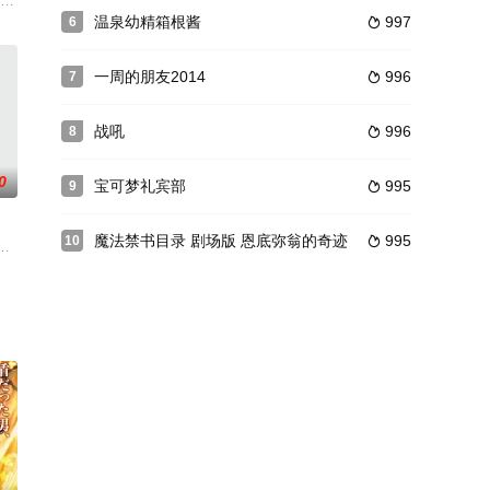
这么认为的12岁天才少年紫苑（梶
》改编自加藤和惠创作的漫画作品《青之驱魔师》。2024年7月6日，官方宣布该
温泉幼精箱根酱
997
6

一周的朋友2014
996
7

战吼
996
8

0
宝可梦礼宾部
995
9

魔法禁书目录 剧场版 恩底弥翁的奇迹
995
10

年的老家——海边的一间老旧咖啡厅“F
（丰崎爱生 配音）是学园一年级的新生，作为学校里的学生会长，黑神拥有完