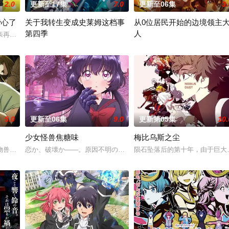
2.0
更新至17集
7.0
更新至06集
3.
费心了
关于我转生变成史莱姆这档事
从0位居民开始的边境领主
第四季
人
狸太》。国文老师手岛斥责她是浪费生命、声称漫画都是虚构，在没收漫画后，手
亲再婚而搬家。但让她没想到的是，竟多了四个弟弟，令她大为震惊！虽然她全
举办开国祭并与各国缔结邦交的魔国联邦，开始朝着实现人类与魔物
因长期在战争中活跃，而被称为
5.0
更新至06集
9.0
更新第05集
10.
少女怪兽焦糖味
梅比乌斯之尘
物兽人！因为缺乏伦理与卫生观念，不是把烟头往窗外乱丢，就是对人乱吐口水
恋か、破壊か――。原因不明の病に悩まされている女子高生?赤石
陨石坠落后的第十年，由于巨大
职业。然而，与其他防御职业相比，其性能缺乏灵活性，攻击性能过低，导致连