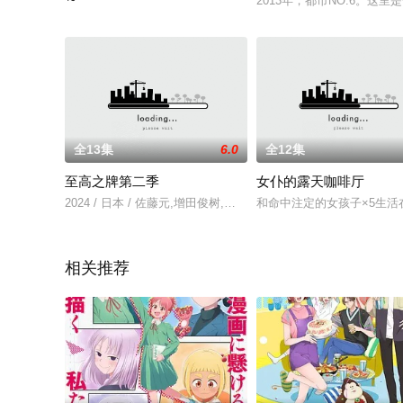
2013年，都市NO.6。
《决斗大师》系列漫画《决斗大师 LOST ～追忆的水晶～》（Duel 
全13集
6.0
全12集
至高之牌第二季
女仆的露天咖啡厅
2024 / 日本 / 佐藤元,增田俊树,堀江瞬,白石晴香,梅原裕一郎
和命中注定的女孩子×5生
相关推荐