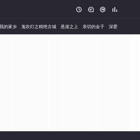




我的家乡
鬼吹灯之精绝古城
悬崖之上
亲切的金子
深爱