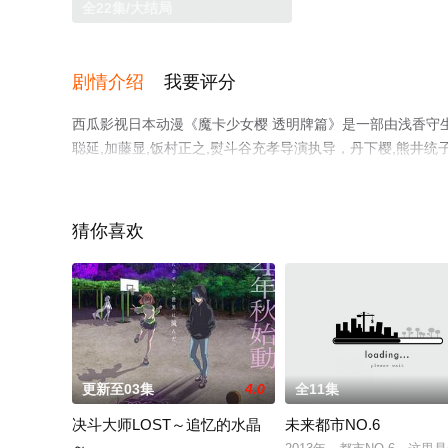
全22集/大结局
剧情介绍
我要评分
西瓜影视日本动漫《魔卡少女樱 透明牌篇》是一部由浅香守生,
聪延,加藤显,饭村正之,熨斗谷充孝导演执导，丹下樱,熊井统
集），手机免费观看高清无删减完整版动漫全集就上西瓜影
猜你喜欢
。
更新至03集
4.0
全11集
决斗大师LOST～追忆的水晶
未来都市NO.6
～