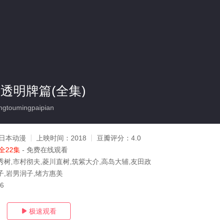
透明牌篇(全集)
toumingpaipian
日本动漫
上映时间：
2018
豆瓣评分：
4.0
全22集
- 免费在线观看
秀树,市村彻夫,菱川直树,筑紫大介,高岛大辅,友田政
子,岩男润子,绪方惠美
16
极速观看
