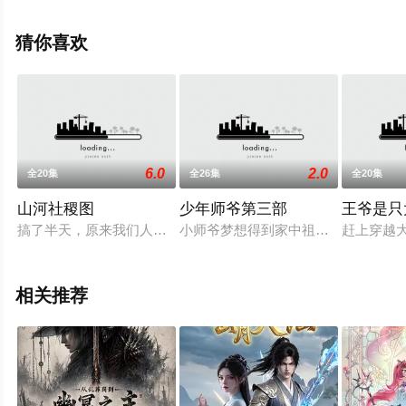
相关信息可移步至豆瓣动漫、电视猫或剧情网等平台了
解。
猜你喜欢
。
6.0
2.0
全20集
全26集
全20集
山河社稷图
少年师爷第三部
王爷是只
搞了半天，原来我们人类的世界其实不是真实世界，而是古代神祉
小师爷梦想得到家中祖传之《师爷宝
赶上穿越
相关推荐