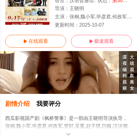
语言：
汉语普通话
状态：
第30集完结
导演：
王晓明
主演：
张桐,魏小军,毕彦君,何政军,管轩,吴冕,赵子琪,闫巍,汪汐潮,吕晓萌,王康,王桂峰,邵
1-30全集/大结局
更新时间：
2025-10-07
在线观看
极速观看


剧情介绍
我要评分
西瓜影视国产剧《枫桥警事》是一部由王晓明导演执导，
张桐,魏小军,毕彦君,何政军,管轩,吴冕,赵子琪,闫巍,汪汐潮,
吕晓萌,王康,王桂峰,邵鑫男,任重,程煜,欧阳奋强,阿楠,李昕
