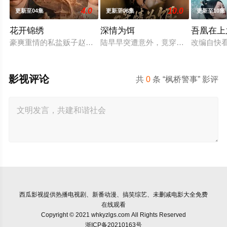
4.0
10.0
更新至04集
更新至06集
更新至10集
花开锦绣
深情为饵
吾凰在上
豪爽重情的私盐贩子赵凌虽出身草莽，却心怀壮志，他结识了遭
陆早早突遭意外，竟穿越成民国少夫人
改编自快
影视评论
共
0
条 “枫桥警事” 影评
西瓜影视
提供热播电视剧、新番动漫、搞笑综艺、未删减电影大全免费
在线观看
Copyright © 2021 whkyzlgs.com All Rights Reserved
浙ICP备20210163号