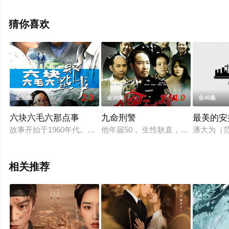
岳,谢雨桐,杨奇鸣,王相程,张雨梦等演员精彩演绎的中国大
陆电视剧，大结局剧情已揭晓（1-30全集），手机免费观
猜你喜欢
看高清无删减完整版电视剧全集就上西瓜影院，更多相关
信息可移步至豆瓣电视剧、电视猫或剧情网等平台了解。
2.0
1.0
全32集
全30集
全45集
。
六块六毛六那点事
九命刑警
最美的安
故事开始于1960年代。当今捡破烂的那姑（张少华 饰）贵为皇
他年届50， 生性耿直，虽文化不高
潘大为（
相关推荐