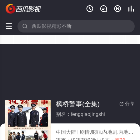






枫桥警事(全集)
分享

别名：fengqiaojingshi
中国大陆
剧情,犯罪,内地剧,内地
20