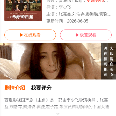
语言：
普通话
状态：
更新第48集
- 
导演：
李少飞
主演：
张嘉益,刘浩存,秦海璐,窦骁,翟子路,
1-1全集/大结局
更新时间：
2026-06-05
在线观看
极速观看


剧情介绍
我要评分
西瓜影视国产剧《主角》是一部由李少飞导演执导，张嘉
益,刘浩存,秦海璐,窦骁,翟子路,等演员精彩演绎的中国大陆
电视剧，大结局剧情已揭晓（1-1全集），手机免费观看高
