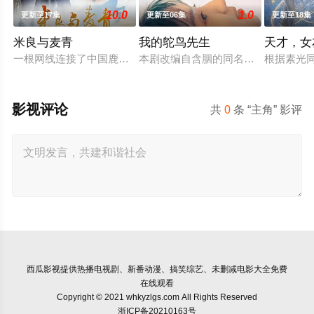
10.0
1.0
更新至17集
更新至06集
更新至18集
米良与麦青
我的鸵鸟先生
天才，女
一根网线连接了中国鹿鸣村和英国牛津，麦香通过视频向米良宣
本剧改编自含胭的同名小说，讲述了邻
根据素光
影视评论
共
0
条 “主角” 影评
西瓜影视
提供热播电视剧、新番动漫、搞笑综艺、未删减电影大全免费
在线观看
Copyright © 2021 whkyzlgs.com All Rights Reserved
浙ICP备20210163号