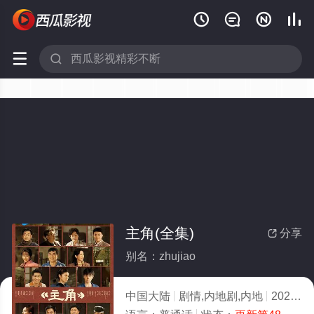






主角(全集)
分享

别名：zhujiao
中国大陆
剧情,内地剧,内地
2026
7