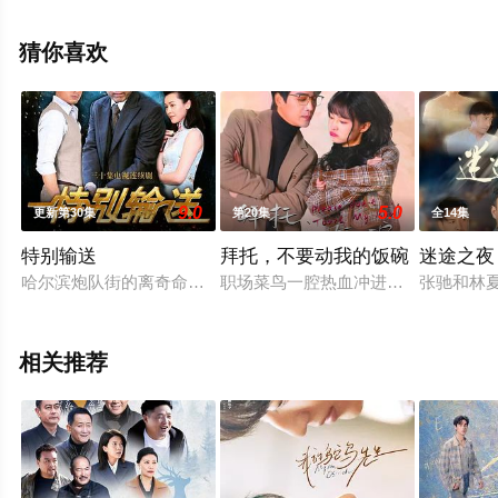
清无删减完整版电视剧全集就上西瓜影院，更多相关信息
可移步至豆瓣电视剧、电视猫或剧情网等平台了解。
猜你喜欢
。
9.0
5.0
更新第30集
第20集
全14集
特别输送
拜托，不要动我的饭碗
迷途之夜
哈尔滨炮队街的离奇命案让警官冯剑白卷入了一系列神秘事件中
职场菜鸟一腔热血冲进职场，卷入公
张驰和林
相关推荐