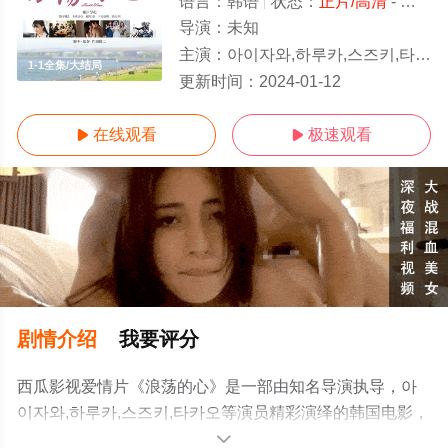
语言：
韩语
状态：
正片/高清
- 免费在线观看
导演：
未知
主演：
아이자와,하루카,스즈키,타카오
1-1全集/大结局
更新时间：
2024-01-12
在线观看
极速观看


剧情介绍
我要评分
西瓜影视爱情片《浪荡的心》是一部由知名导演执导，아
이자와,하루카,스즈키,타카오等演员精彩演绎的韩国电影，
大结局剧情已揭晓（1-1全集），手机免费观看高清无删减
