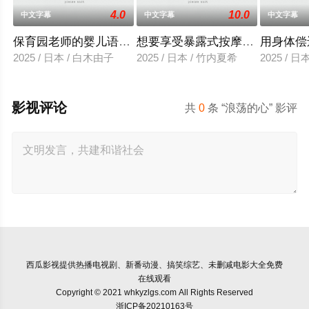
4.0
10.0
中文字幕
中文字幕
中文字幕
保育园老师的婴儿语让人超兴奋
想要享受暴露式按摩的已婚女子
用身体偿
2025 / 日本 / 白木由子
2025 / 日本 / 竹内夏希
2025 / 
影视评论
共
0
条 “浪荡的心” 影评
西瓜影视
提供热播电视剧、新番动漫、搞笑综艺、未删减电影大全免费
在线观看
Copyright © 2021 whkyzlgs.com All Rights Reserved
浙ICP备20210163号