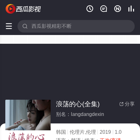






浪荡的心(全集)
分享

别名：langdangdexin
韩国
伦理片,伦理
2019
1.0