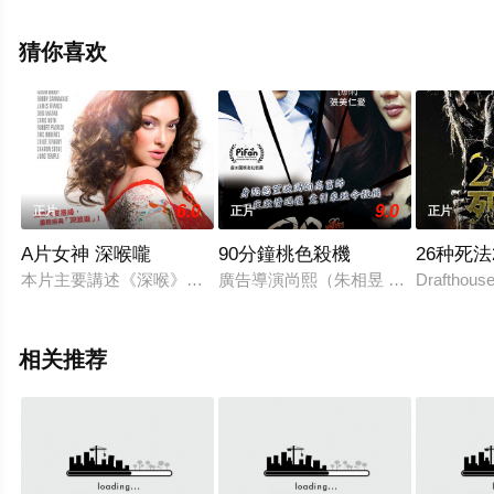
完整版电影全集就上西瓜影院，更多相关信息可移步至豆
瓣电影、电视猫或剧情网等平台了解。
猜你喜欢
。
6.0
9.0
正片
正片
正片
A片女神 深喉嚨
90分鐘桃色殺機
26种死法
本片主要講述《深喉》女主角Linda Lovelace在拍攝《深喉》前後的
廣告導演尚熙（朱相昱 飾）才華洋
Draftho
相关推荐